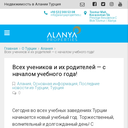
Недвижимость в Алании Турция
+90 532 300 53 08
Tosmur Mah,
info@alanyaproperties.com
Kocaosman Sk.
Prestige Residence C
Blok Tosmur / Alanya
Главная
О Турции
Алания
Всех учеников и их родителей — с началом учебного года!
Всех учеников и их родителей — с
началом учебного года!
Алания
,
Основная информация
,
Последние
новости из Турции
,
Турция
0
Сегодня во всех учебных заведениях Турции
начинается новый учебный год. Торжественный,
волнительный и долгожданный день! С