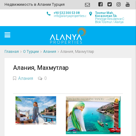
Недвижимость в Алании Турция
+90 532 300 53 08
Tosmur Mah,
info@alanyaproperties.com
Kocaosman Sk.
Prestige Residence C
Blok Tosmur / Alanya
Главная
О Турции
Алания
Алания, Махмутлар
Алания, Махмутлар
Алания
0