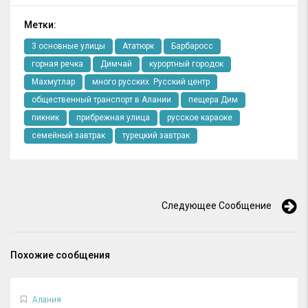
Метки:
3 основные улицы
Ататюрк
Барбаросс
горная речка
Димчай
курортный городок
Махмутлар
много русских. Русский центр
общественный транспорт в Алании
пещера Дим
пикник
прибрежная улица
русское караоке
семейный завтрак
турецкий завтрак
Следующее Сообщение
Похожие сообщения
Алания