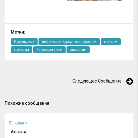
Метки:
Каргыджак
небольшой курортный поселок
пейзаж
природа
Таврские горы
экология
Следующее Сообщение
Похожие сообщения
Алания
Аланья