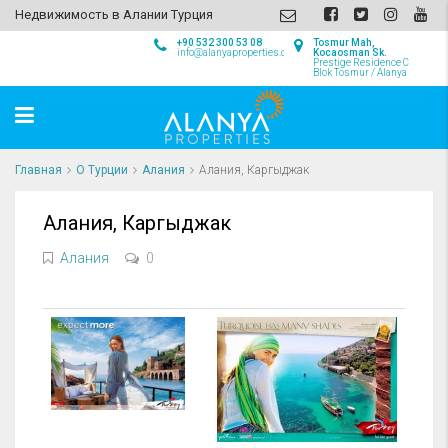
Недвижимость в Алании Турция
+90 532 300 53 08
Tosmur Mah,
info@alanyaproperties.com
Kocaosman Sk.
Prestige Residence C
Blok Tosmur / Alanya
Главная
О Турции
Алания
Алания, Каргыджак
Алания, Каргыджак
Алания
0