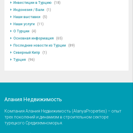
Инвестиции в Турцию
(18)
Индонезия / Бали
(1)
Наши выставки
(5)
Наши услуги
(11)
О Турции
(4)
Основная информация
(65)
Последние новости из Турции
(89)
Северный Кипр
(1)
Турция
(96)
Алания Недвижимость
Компания Алания Недвижимость (AlanyaProperties) – опыт
трех поколений и динамизм в строительном секторе
турецкого Средиземноморья.