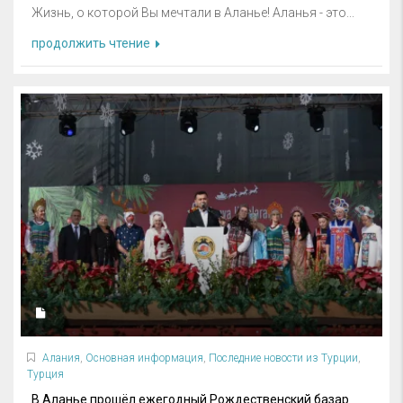
Жизнь, о которой Вы мечтали в Аланье! Аланья - это...
продолжить чтение
Алания
,
Основная информация
,
Последние новости из Турции
,
Турция
В Аланье прошёл ежегодный Рождественский базар