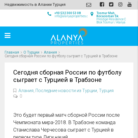
Недвижимость в Алании Турция
+90 532 300 53 08
Tosmur Mah,
info@alanyaproperties.com
Kocaosman Sk.
Prestige Residence C
Blok Tosmur / Alanya
Главная
О Турции
Алания
Сегодня сборная России по футболу сыграет с Турцией в Трабзоне
Сегодня сборная России по футболу
сыграет с Турцией в Трабзоне
Алания
,
Последние новости из Турции
,
Турция
0
Это будет первый матч сборной России после
Чемпионата мира-2018. В Трабзоне команда
Станислава Черчесова сыграет с Турцией в
первом туре Лиги наций.