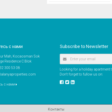
есь с нами
Subscribe to Newsletter
r Mah, Kocaosman Sok
ige Residence C Blok
32 300 53 08
Looking for a holiday apartment t
@alanyaproperties.com
Don’t forget to fullow us on:
сь с нами
Контакты