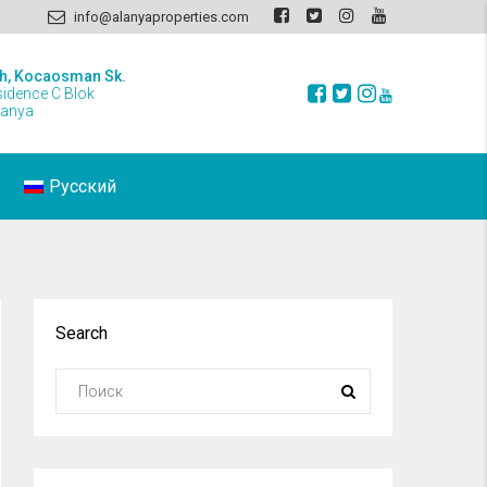
info@alanyaproperties.com
h, Kocaosman Sk.
sidence C Blok
lanya
Русский
Search