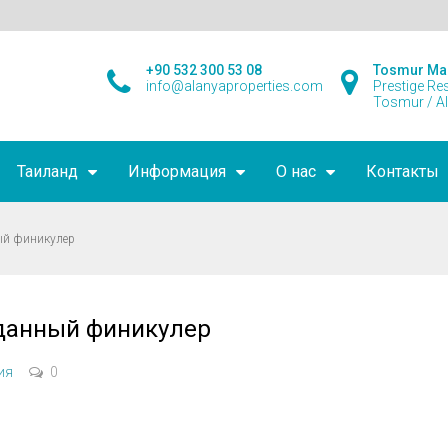
+90 532 300 53 08
Tosmur Ma
info@alanyaproperties.com
Prestige Re
Tosmur / A
Таиланд
Информация
О нас
Контакты
ый финикулер
данный финикулер
ия
0