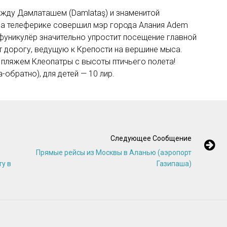
ежду Дамлаташем (Damlataş) и знаменитой
на телеферике совершил мэр города Алания Adem
 фуникулёр значительно упростит посещение главной
т дорогу, ведущую к Крепости на вершине мыса.
 пляжем Клеопатры с высоты птичьего полета!
-обратно), для детей — 10 лир.
Следующее Сообщение
Прямые рейсы из Москвы в Аланью (аэропорт
ту в
Газипаша)