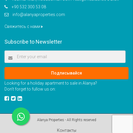
+90 532 300 53 08
info@alanyaproperties.com
Свяжитесь с нами
Subscribe to Newsletter
Подписывайся
Looking for a holiday apartment to sale in Alanya?
Don’t forget to fullow us on:
Alanya Properties - All Rights reserved
Контакты