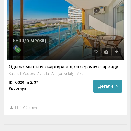
€800/в месяц
Однокомнатная квартира в долгосрочную аренду в Авсалларе
Karacalti Caddesi, Avsallar, Alanya, Antalya, Akdeniz Bölgesi, 07407, Türkiye
ID: K-320
m2: 37
Детали
Квартира
Halil Gülseren