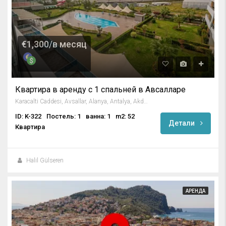
€1,300/в месяц
Квартира в аренду с 1 спальней в Авсалларе
Karacalti Caddesi, Avsallar, Alanya, Antalya, Akdeniz Bölgesi, 07407, Türkiye
ID: K-322
Постель: 1
ванна: 1
m2: 52
Детали
Квартира
Halil Gülseren
АРЕНДА