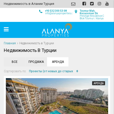
Недвижимость в Алании Турция
+90 532 300 53 08
Tosmur Mah,
info@alanyaproperties.com
Kocaosman Sk.
Prestige Residence C
Blok Tosmur / Alanya
Главная
Недвижимость в Турции
Недвижимость В Турции
ВСЕ
ПРОДАЖА
АРЕНДА
Проекты (от новых до старых
Сортировать по:
АРЕНДА