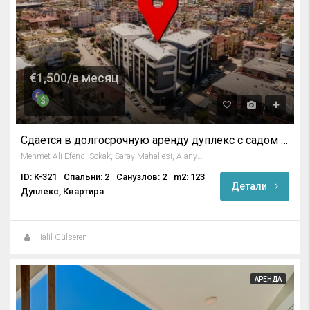
€1,500/в месяц
Сдается в долгосрочную аренду дуплекс с садом 2+1 в центре Алании
Mehmet Ali Efendi Sokak, Saray Mahallesi, Alanya, Antalya, Akdeniz Bölgesi, 07400, Türkiye
ID: K-321
Спальни: 2
Санузлов: 2
m2: 123
Детали
Дуплекс, Квартира
Halil Gülseren
АРЕНДА