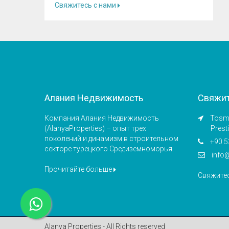
Свяжитесь с нами
Алания Недвижимость
Свяжит
Компания Алания Недвижимость
Tosmu
(AlanyaProperties) – опыт трех
Prest
поколений и динамизм в строительном
+90 5
секторе турецкого Средиземноморья.
info
Прочитайте больше
Свяжите
Alanya Properties - All Rights reserved