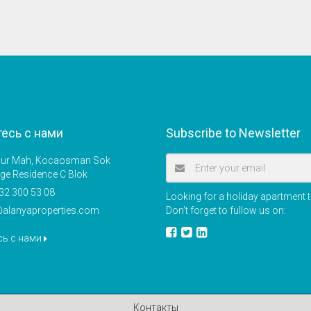
есь с нами
Subscribe to Newsletter
r Mah, Kocaosman Sok
ige Residence C Blok
32 300 53 08
Looking for a holiday apartment t
@alanyaproperties.com
Don’t forget to fullow us on:
сь с нами
Контакты