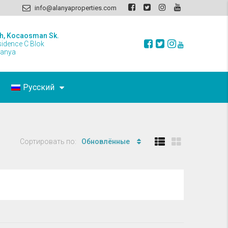
info@alanyaproperties.com
h, Kocaosman Sk.
sidence C Blok
lanya
Русский
Сортировать по:
Обновлённые