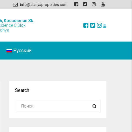
info@alanyaproperties.com
h, Kocaosman Sk.
sidence C Blok
lanya
Русский
Search