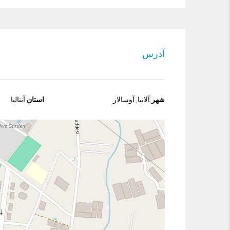
آدرس
شهر
آلانیا, آوسالار
استان
آنتالیا