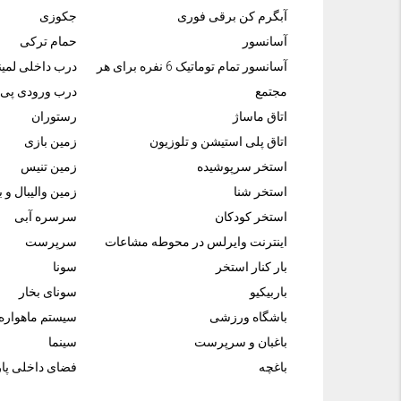
آبگرم کن برقی فوری
جکوزی
آسانسور
حمام ترکی
آسانسور تمام توماتیک 6 نفره برای هر
درب داخلی لمی
مجتمع
درب ورودی پی 
اتاق ماساژ
رستوران
اتاق پلی استیشن و تلوزیون
زمین بازی
استخر سرپوشیده
زمین تنیس
استخر شنا
زمین والیبال و 
استخر کودکان
سرسره آبی
اینترنت وایرلس در محوطه مشاعات
سرپرست
بار کنار استخر
سونا
باربیکیو
سونای بخار
باشگاه ورزشی
سیستم ماهواره
باغبان و سرپرست
سینما
باغچه
فضای داخلی پار