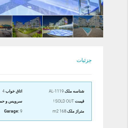
جزئیات
شناسه ملک
AL-1119
اتاق خواب
4
قیمت
SOLD OUT !
سرویس و حما
متراژ ملک
168 m2
9
Garage: