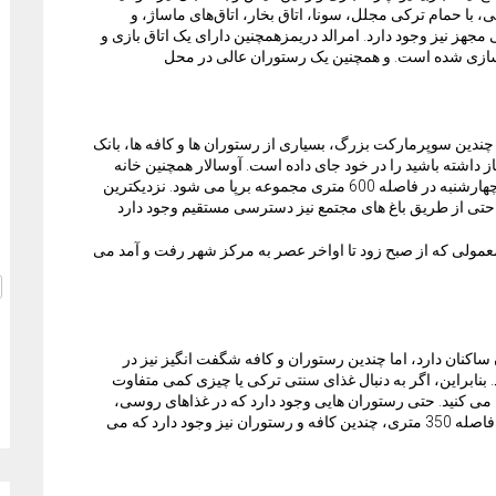
با حمام ترکی مجلل، سونا، اتاق بخار، اتاق‌های ماساژ، و
ز نیز وجود دارد. امرالد دریمزهمچنین دارای یک اتاق بازی و
سازی شده است. و همچنین یک رستوران عالی در محل
 روی فاصله دارد و چندین سوپرمارکت بزرگ، بسیاری از رستوران ها و کافه ها، بانک
از داشته باشید را در خود جای داده است. آوسالار همچنین خانه
یکی از بزرگترین بازارهای هفتگی در منطقه است. که هر چهارشنبه در فاصله 600 متری مجموعه برپا می شود. نزدیکترین
ی از طریق باغ های مجتمع نیز دسترسی مستقیم وجود دارد
اتوبوس های معمولی که از صبح زود تا اواخر عصر به مرکز شهر رفت و آمد می
اکنان دارد، اما چندین رستوران و کافه شگفت انگیز نیز در
 بنابراین، اگر به دنبال غذای سنتی ترکی یا چیزی کمی متفاوت
ا می کنید. حتی رستوران هایی وجود دارد که در غذاهای روسی،
ایرانی، چینی و اروپایی تخصص دارند. در امتداد ساحل، در فاصله 350 متری، چندین کافه و رستوران نیز وجود دارد که می