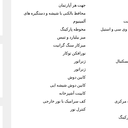
جهت هر آپارتمان
محافظ بالکنی با شیشه و دستگیره های
نت
آلمینیوم
وی سی و استیل
محوطه پارکینگ
میز بیلیارد و تنیس
میزکار سنگ گرانیت
نورافکن توکار
بسکتبال
ژنراتور
ژنراتور
کابین دوش
کابین دوش شیشه ایی
کابینت آشپزخانه
 مرکزی
کف سرامیک با نور خارجی
کنترل نور
کینگ