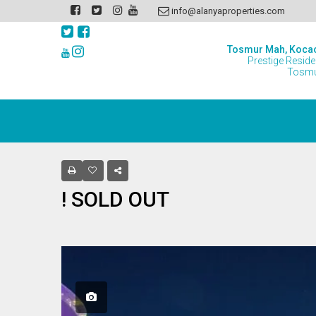
info@alanyaproperties.com
Tosmur Mah, Koca
Prestige Resid
Tosmu
SOLD OUT !