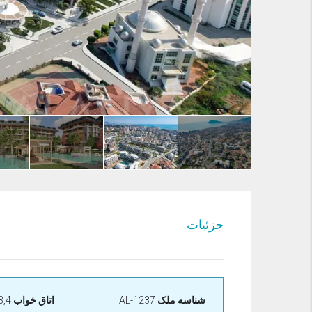
جزئیات
شناسه ملک
AL-1237
اتاق خواب
1,2,3,4