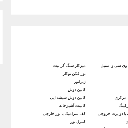
وی سی و استیل
میزکار سنگ گرانیت
نورافکن توکار
ژنراتور
کابین دوش
 مرکزی
کابین دوش شیشه ایی
کینگ
کابینت آشپزخانه
با دو پرت خروجی
کف سرامیک با نور خارجی
ن
کنترل نور