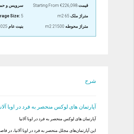
قیمت
€226,098
Starting From
سرویس و حما
متراژ ملک
65 m2
5
rage Size:
متراژ محوطه
21500 m2
بنيت عام
2025-06-30
شرح
آپارتمان های لوکس منحصر به فرد در اوبا آلانی
آپارتمان های لوکس منحصر به فرد در اوبا آلانیا