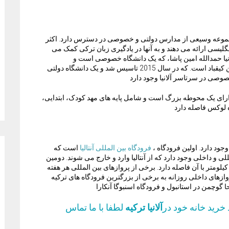
 مجموعه وسیعی از مدارس دولتی و خصوصی در دسترس دارد. اکثر
یسی ارائه می دهند و به آنها در یادگیری زبان ترکی کمک می
. هپ، دانشگاه آلانیا حمدالله امین پاشا، که یک دانشگاه خصوصی است و
درجیکجیلی واقع شده است. دومین دانشگاه آلانیا علاءالدین کیقباد است. که در سال 2015 تاسیس شد و یک دانشگاه دولتی
صوصی در سرتاسر آلانیا وجود دارد
رای یک محوطه بزرگ است و شامل پایه های مهد کودک، ابتدایی،
جود دارد. اولین فرودگاه ،
فرودگاه بین المللی آنتالیا
است که
لمللی و داخلی وجود دارد که از آنتالیا وارد و خارج می شوند. دومین
ست که 35 کیلومتر با آن فاصله دارد. برخی از پروازهای بین المللی هر هفته
ازهای داخلی روزانه به برخی از بزرگترین فرودگاه های ترکیه
ا گوچمن در استانبول و فرودگاه اسنبوگا آنکارا
خرید خانه خود در
آلانیا ترکیه
لطفا با ما تماس