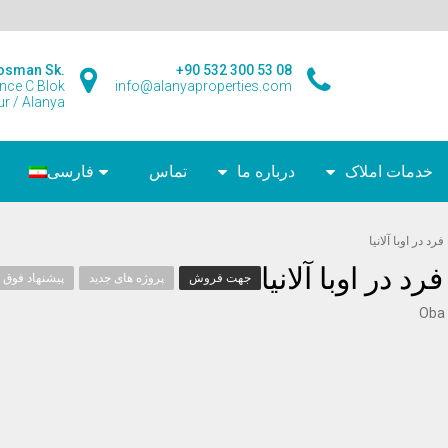
osman Sk.
+90 532 300 53 08
ence C Blok
info@alanyaproperties.com
r / Alanya
خدمات املاک
درباره ما
تماس
فارسی
 در اوبا آلانیا
 در اوبا آلانیا
جهت فروش
پروژه های جدید
پیشنهاد فوق ا
Oba 