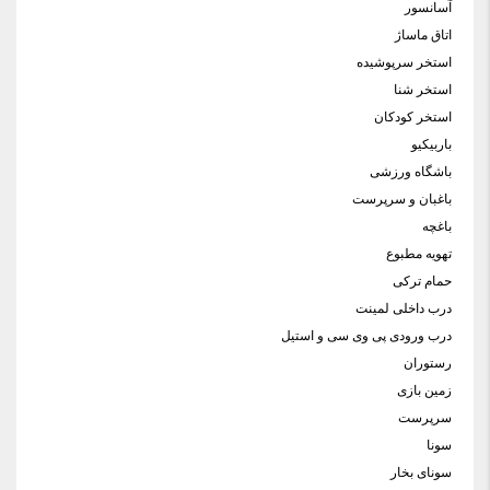
آسانسور
اتاق ماساژ
استخر سرپوشیده
استخر شنا
استخر کودکان
باربیکیو
باشگاه ورزشی
باغبان و سرپرست
باغچه
تهویه مطبوع
حمام ترکی
درب داخلی لمینت
درب ورودی پی وی سی و استیل
رستوران
زمین بازی
سرپرست
سونا
سونای بخار