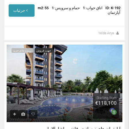
ID: K-192
اتاق خواب: 1
حمام و سرویس: 1
m2: 55
جزئیات
آپارتمان
Yelda Arya
جهت فروش
پروژه های جدید
Starting from
€118,100
آپارتمان های نوساز در قاضی پاشا، آلانیا