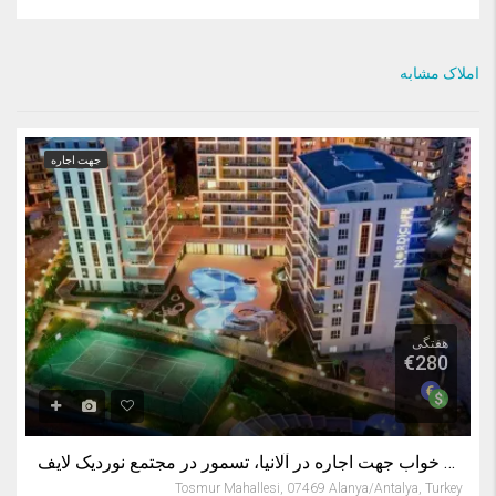
املاک مشابه
جهت اجاره
هفتگی
€280
اجاره آپارتمان آلانیا ترکیه – آپارتمان یک خواب جهت اجاره در آلانیا، تسمور در مجتمع نوردیک لایف
Tosmur Mahallesi, 07469 Alanya/Antalya, Turkey