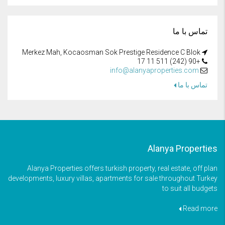
تماس با ما
Merkez Mah, Kocaosman Sok Prestige Residence C Blok
+90 (242) 511 11 17
info@alanyaproperties.com
تماس با ما
Alanya Properties
Alanya Properties offers turkish property, real estate, off plan
developments, luxury villas, apartments for sale throughout Turkey
to suit all budgets
Read more