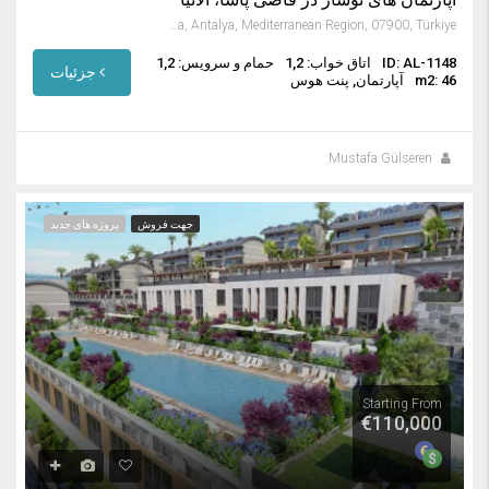
Gazipaşa, Antalya, Mediterranean Region, 07900, Türkiye
ID: AL-1148
اتاق خواب: 1,2
حمام و سرویس: 1,2
جزئیات
m2: 46
آپارتمان, پنت هوس
Mustafa Gülseren
جهت فروش
پروژه های جدید
Starting From
€110,000