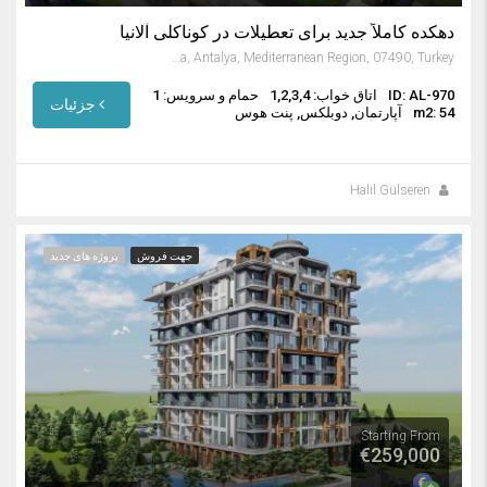
دهکده کاملاً جدید برای تعطیلات در کوناکلی آلانیا
Konaklı, Alanya, Antalya, Mediterranean Region, 07490, Turkey
ID: AL-970
اتاق خواب: 1,2,3,4
حمام و سرویس: 1
جزئیات
m2: 54
آپارتمان, دوبلکس, پنت هوس
Halil Gülseren
جهت فروش
پروژه های جدید
Starting From
€259,000