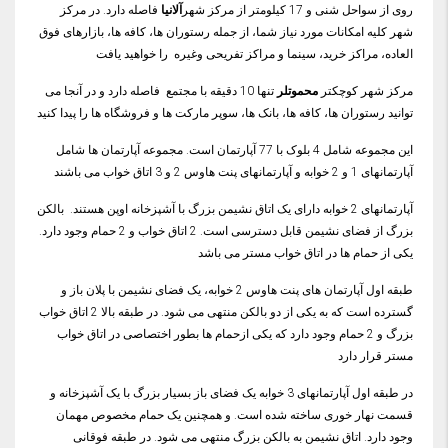
روی از سواحل شنی و 17 کیلومتر از مرکز شهر
آلانیا
فاصله دارد. در مرکز
شهر کلیه امکانات مورد نیاز شما، از جمله رستوران ها، کافه ها، بازارهای فوق
العاده، مراکز خرید، سینما و مراکز تفریحی وغیره را خواهید یافت
مرکز شهر کوچکتر
محموتلر
تنها 10 دقیقه با مجتمع فاصله دارد و در آنجا می
توانید رستوران ها، کافه ها، بانک ها، سوپر مارکت ها و فروشگاه ها را پیدا کنید
این مجموعه شامل 4 بلوک با 77 آپارتمان است. مجموعه آپارتمان ها شامل
آپارتمانهای 1 و 2 خوابه و آپارتمانهای پنت هاوس 2 و 3 اتاق خواب می باشند
آپارتمانهای 2 خوابه دارای یک اتاق نشیمن بزرگ با آشپزخانه اوپن هستند. بالکن
بزرگ از فضای نشیمن قابل دسترسی است. 2 اتاق خواب و 2 حمام وجود دارد.
یکی از حمام ها در اتاق خواب مستر می باشد
طبقه اول آپارتمان های پنت هاوس 2 خوابه، یک فضای نشیمن با پلان باز و
گسترده است که به یکی از دو بالکن منتهی می شود. در طبقه بالا 2 اتاق خواب
بزرگ و 2 حمام وجود دارد که یکی ازحمام ها بطور اختصاصی در اتاق خواب
مستر قرار دارد
در طبقه اول آپارتمانهای 3 خوابه یک فضای باز بسیار بزرگ با یک آشپزخانه و
قسمت نهار خوری ساخته شده است. و همچنین یک حمام مخصوص مهمان
وجود دارد. اتاق نشیمن به بالکن بزرگ منتهی می شود. در طبقه فوقانی