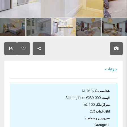
جزئیات
شناسه ملک
AL-780
قیمت
€389,000
Starting from
متراژ ملک
100 m2
اتاق خواب
2,3
سرویس و حمام
2
Garage:
1