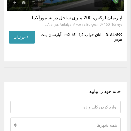
آپارتمان لوکس، 200 متری ساحل در تسمورآلانیا
Altıntepe Sitesi - Tosmur, Çevre Yolu Caddesi, Tosmur Mah., Karakocalı, Alanya, Antalya, Akdeniz Bölgesi, 07460, Türkiye
ID: AL-899
اتاق خواب: 1,2
m2: 45
آپارتمان, پنت
جزئیات
هوس
خانه خود را بیابید
همه شهرها