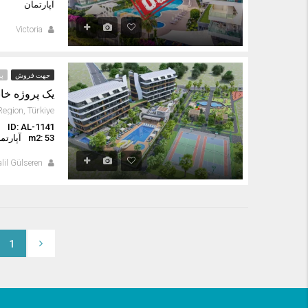
آپارتمان
Victoria
جهت فروش
پر
یک پروژه خانو
ID: AL-1141
ا
m2: 53
آپارتم
lil Gülseren
1