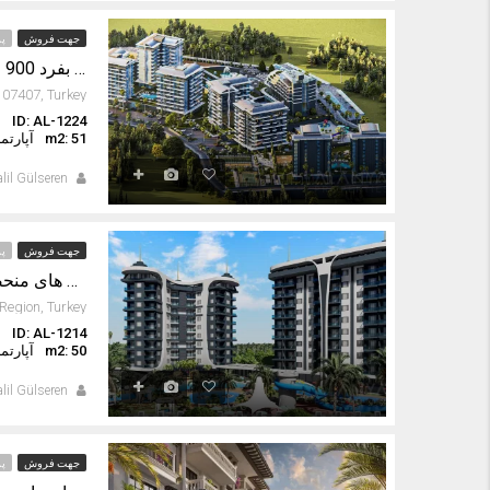
جهت فروش
پر
آپارتمان منحصر بفرد 900 متر از ساحل اینجه کوم در آوسالار آلانیا
ID: AL-1224
ا
m2: 51
آپارتم
lil Gülseren
جهت فروش
پر
آپارتمان های منحصر به فرد برای فروش در آوسالار آلانیا
ID: AL-1214
ا
m2: 50
آپارتم
lil Gülseren
جهت فروش
پر