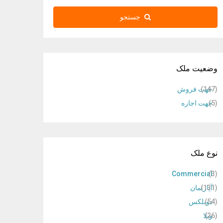
جستجو
وضعیت ملک
(147)
جهت فروش
(5)
جهت اجاره
نوع ملک
Commercial
(3)
(131)
آپارتمان
(54)
دوبلکس
(26)
ویلا