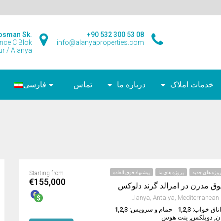
osman Sk.
+90 532 300 53 08
ence C Blok
info@alanyaproperties.com
r / Alanya
خدمات املاک
درباره ما
تماس
فارسی
وژه های جدید
پروژه های ما
پیشنهاد فوق العاده
Starting from
€155,000
فوق مدرن در امرالد گرند دلوکس
Avsallar, Alanya, Antalya, Mediterranean Region, Turkey
تاق خواب: 1,2,3
حمام و سرویس: 1,2,3
ان, دوبلکس, پنت هوس