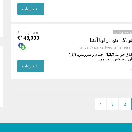
جزئیات
وژه های جدید
Starting from
€148,000
ادگی دنج در اوبا آلانیا
Oba Mahallesi, Alanya, Antalya, Mediterranean Region, Türkiye
تاق خواب: 1,2,3
حمام و سرویس: 1,2,3
ان, دوبلکس, پنت هوس
جزئیات
Ha
3
2