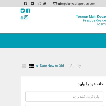
info@alanyaproperties.com
Tosmur Mah, Koca
Prestige Resid
Tosmu
Sort by:
Date New to Old
خانه خود را بیابید