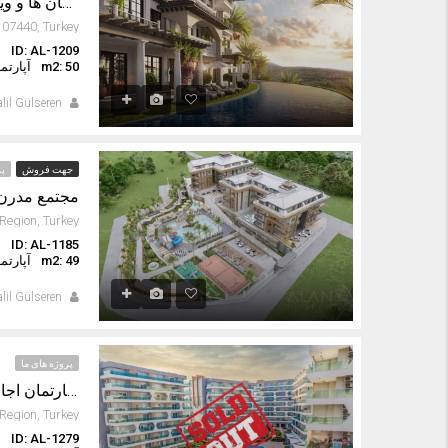
آپارتمان ها و ویلاهای منحصر به فرد در کارگیجاک آلانیا
ID: AL-1209
ا
m2: 50
آپارتم
lil Gülseren
جهت فروش
پر
مجتمع مدرن 
ID: AL-1185
ا
m2: 49
آپارتم
lil Gülseren
پروژه های ما
آپارتمان اجاره ای 2 خوابه کاملا مبله درامرالد پارک
ID: AL-1279
ا