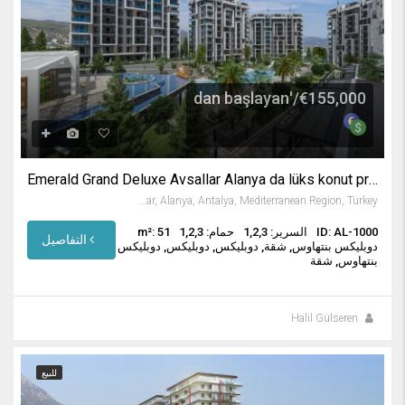
€155,000/'dan başlayan
Emerald Grand Deluxe Avsallar Alanya da lüks konut projesi
Avsallar, Alanya, Antalya, Mediterranean Region, Turkey
ID: AL-1000
السرير: 1,2,3
حمام: 1,2,3
m²: 51
التفاصيل
دوبليكس بنتهاوس, شقة, دوبليكس, دوبليكس, دوبليكس
بنتهاوس, شقة
Halil Gülseren
للبيع