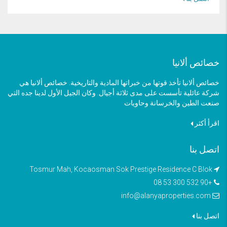
خصائص ألانيا
خصائص ألانيا تأخذ قوتها من خبراتها المادية والتاريخية. خصائص ألانيا هي
شركة عائلية تأسست على مدى ثلاثة أجيال. وكان الجيل الأول لدينا جده التي
صنعت الطين والخرسانة وحاويات
اقرأ أكثر
اتصل بنا
Tosmur Mah, Kocaosman Sok Prestige Residence C Blok
+90 532 300 53 08
info@alanyaproperties.com
اتصل بنا