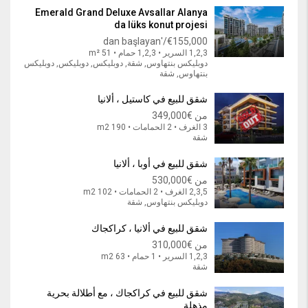
Emerald Grand Deluxe Avsallar Alanya
da lüks konut projesi
€155,000/'dan başlayan
1,2,3 السرير • 1,2,3 حمام • 51 m²
دوبليكس بنتهاوس, شقة, دوبليكس, دوبليكس, دوبليكس
بنتهاوس, شقة
شقق للبيع في كاستيل ، ألانيا
من
€349,000
3 الغرف • 2 الحمامات • 190 m2
شقة
شقق للبيع في أوبا ، ألانيا
من
€530,000
2,3,5 الغرف • 2 الحمامات • 102 m2
دوبليكس بنتهاوس, شقة
شقق للبيع في ألانيا ، كراكجاك
من
€310,000
1,2,3 السرير • 1 حمام • 63 m2
شقة
شقق للبيع في كراكجاك ، مع أطلالة بحرية
مذهلة