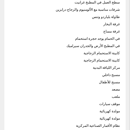
سطح العمل في المطبخ غرانيت
شرفات مناسبة مع الألومنيوم والزجاج درابزين
طاولة بلياردو وتنس
غرفة البخار
غرفة مساج
في الحمام يوجد حجرة استحمام
في المطبخ الأرض والجدران سيراميك
كابينة الاستحمام الزجاجية
كابينة الاستحمام الزجاجية
مركز اللياقة البدنية
مسبح داخلي
مسبح للأطفال
مصعد
ملعب
موقف سيارات
مولدة كهربائية
مولدة كهربائية
نظام الأقمار الصناعية المركزية