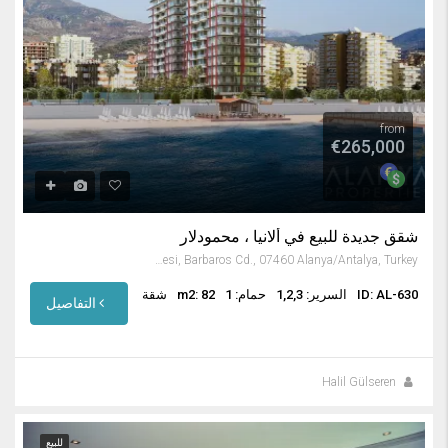
from
€265,000
شقق جديدة للبيع في ألانيا ، محمودلار
Mahmutlar Mahallesi, Barbaros Cd., 07460 Alanya/Antalya, Turkey
ID: AL-630
السرير: 1,2,3
حمام: 1
m2: 82
شقة
التفاصيل
Halil Gülseren
للبيع