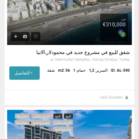
من
€310,000
شقق للبيع في مشروع جديد في محمودلار،ألانيا
Mahmutlar, Mahmutlar Mahallesi, Alanya/Antalya, Turkey
ID: AL-593
السرير: 1,2
حمام: 1
m2: 56
شقة
التفاصيل
Halil Gülseren
للبيع
للبيع
!عرض ساخن
مشاريعنا
!عرض ساخن
مشروع جديد
مشاريعنا
مشروع جديد