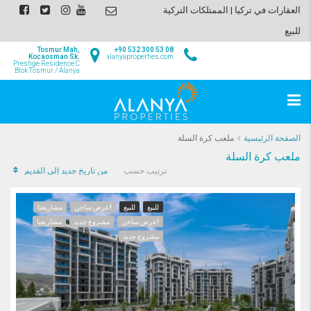
العقارات في تركيا | الممتلكات التركية
للبيع
Tosmur Mah,
+90 532 300 53 08
Kocaosman Sk.
info@alanyaproperties.com
Prestige Residence C
Blok Tosmur / Alanya
الصفحة الرئيسية
ملعب كرة السلة
ملعب كرة السلة
من تاريخ جديد إلى القديم
ترتيب حسب
للبيع
للبيع
!عرض ساخن
مشاريعنا
!عرض ساخن
مشروع جديد
مشاريعنا
مشروع جديد