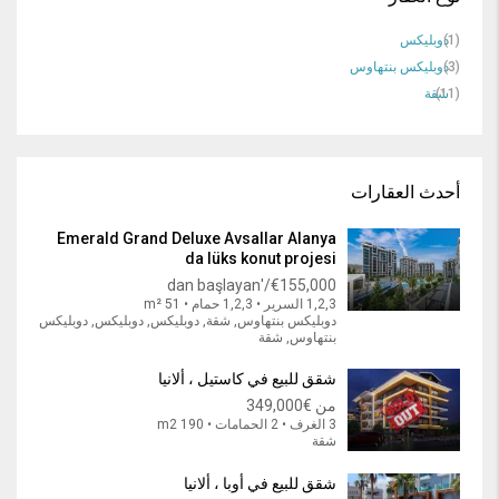
(1)
دوبليكس
(3)
دوبليكس بنتهاوس
(11)
شقة
أحدث العقارات
Emerald Grand Deluxe Avsallar Alanya
da lüks konut projesi
€155,000/'dan başlayan
1,2,3 السرير • 1,2,3 حمام • 51 m²
دوبليكس بنتهاوس, شقة, دوبليكس, دوبليكس, دوبليكس
بنتهاوس, شقة
شقق للبيع في كاستيل ، ألانيا
من
€349,000
3 الغرف • 2 الحمامات • 190 m2
شقة
شقق للبيع في أوبا ، ألانيا