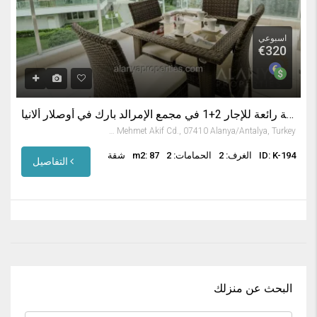
اسبوعي
€320
شقة رائعة للإجار 2+1 في مجمع الإمرالد بارك في أوصلار ألانيا
Avsallar Mahallesi, Mehmet Akif Cd., 07410 Alanya/Antalya, Turkey
ID: K-194
الغرف: 2
الحمامات: 2
m2: 87
شقة
التفاصيل
البحث عن منزلك