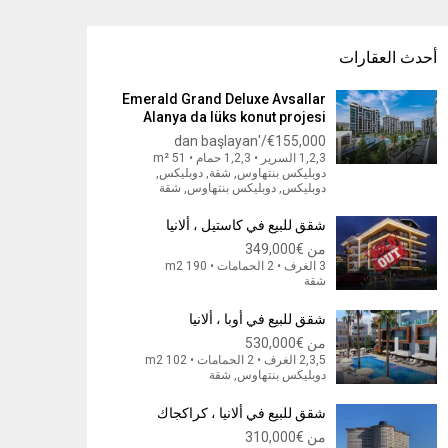
أحدث العقارات
Emerald Grand Deluxe Avsallar
Alanya da lüks konut projesi
€155,000/'dan başlayan
1,2,3 السرير • 1,2,3 حمام • 51 m²
دوبليكس بنتهاوس, شقة, دوبليكس,
دوبليكس, دوبليكس بنتهاوس, شقة
شقق للبيع في كاستيل ، ألانيا
من
€349,000
3 الغرف • 2 الحمامات • 190 m2
شقة
شقق للبيع في أوبا ، ألانيا
من
€530,000
2,3,5 الغرف • 2 الحمامات • 102 m2
دوبليكس بنتهاوس, شقة
شقق للبيع في ألانيا ، كراكجاك
من
€310,000