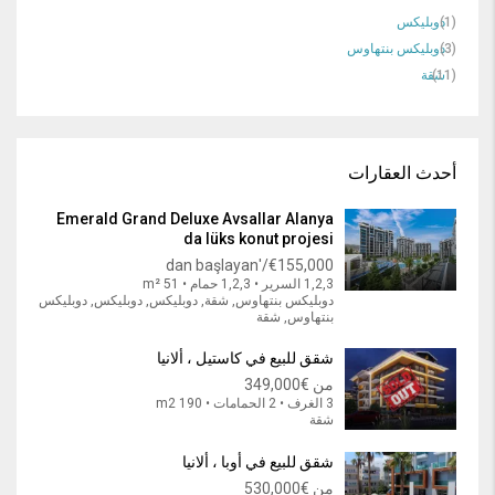
(1)
دوبليكس
(3)
دوبليكس بنتهاوس
(11)
شقة
أحدث العقارات
Emerald Grand Deluxe Avsallar Alanya
da lüks konut projesi
€155,000/'dan başlayan
1,2,3 السرير • 1,2,3 حمام • 51 m²
دوبليكس بنتهاوس, شقة, دوبليكس, دوبليكس, دوبليكس
بنتهاوس, شقة
شقق للبيع في كاستيل ، ألانيا
من
€349,000
3 الغرف • 2 الحمامات • 190 m2
شقة
شقق للبيع في أوبا ، ألانيا
من
€530,000